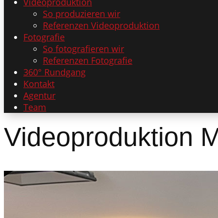
Videoproduktion
So produzieren wir
Referenzen Videoproduktion
Fotografie
So fotografieren wir
Referenzen Fotografie
360° Rundgang
Kontakt
Agentur
Team
Videoproduktion M